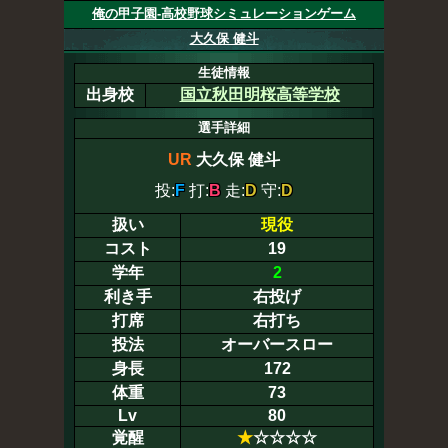
俺の甲子園-高校野球シミュレーションゲーム
大久保 健斗
生徒情報
出身校
国立秋田明桜高等学校
選手詳細
UR
大久保 健斗
投:
F
打:
B
走:
D
守:
D
扱い
現役
コスト
19
学年
2
利き手
右投げ
打席
右打ち
投法
オーバースロー
身長
172
体重
73
Lv
80
覚醒
★
☆☆☆☆