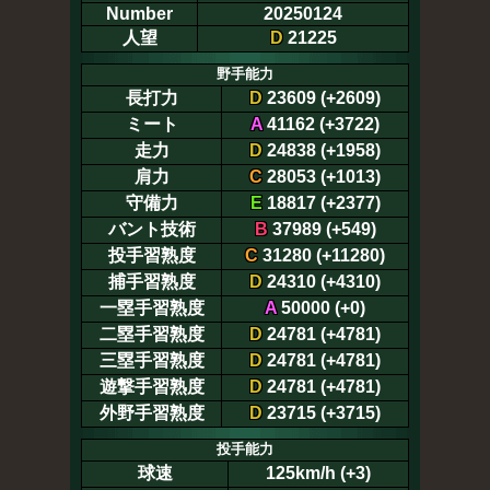
Number
20250124
人望
D
21225
野手能力
長打力
D
23609 (+2609)
ミート
A
41162 (+3722)
走力
D
24838 (+1958)
肩力
C
28053 (+1013)
守備力
E
18817 (+2377)
バント技術
B
37989 (+549)
投手習熟度
C
31280 (+11280)
捕手習熟度
D
24310 (+4310)
一塁手習熟度
A
50000 (+0)
二塁手習熟度
D
24781 (+4781)
三塁手習熟度
D
24781 (+4781)
遊撃手習熟度
D
24781 (+4781)
外野手習熟度
D
23715 (+3715)
投手能力
球速
125km/h (+3)