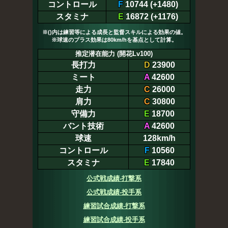
コントロール
F
10744 (+1480)
スタミナ
E
16872 (+1176)
※()内は練習等による成長と監督スキルによる効果の値。
※球速のプラス効果は80km/hを基点として計算。
推定潜在能力 (開花Lv100)
長打力
D
23900
ミート
A
42600
走力
C
26000
肩力
C
30800
守備力
E
18700
バント技術
A
42600
球速
128km/h
コントロール
F
10560
スタミナ
E
17840
公式戦成績-打撃系
公式戦成績-投手系
練習試合成績-打撃系
練習試合成績-投手系