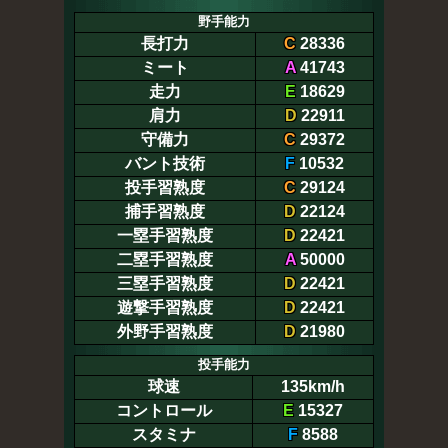
野手能力
長打力
C
28336
ミート
A
41743
走力
E
18629
肩力
D
22911
守備力
C
29372
バント技術
F
10532
投手習熟度
C
29124
捕手習熟度
D
22124
一塁手習熟度
D
22421
二塁手習熟度
A
50000
三塁手習熟度
D
22421
遊撃手習熟度
D
22421
外野手習熟度
D
21980
投手能力
球速
135km/h
コントロール
E
15327
スタミナ
F
8588