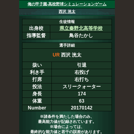
俺の甲子園-高校野球シミュレーションゲーム
西沢 洸太
生徒情報
出身校
県立秦野北高等学校
指導監督
鳥谷たかし
選手詳細
UR
西沢 洸太
扱い
引退
利き手
右投げ
打席
右打ち
投法
スリークォーター
身長
174
体重
63
Number
20170142
※諸条件を満たした場合のみ、
最高能力値が記録されています。
※場合によっては、
最終的な能力値と若干の誤差があります。