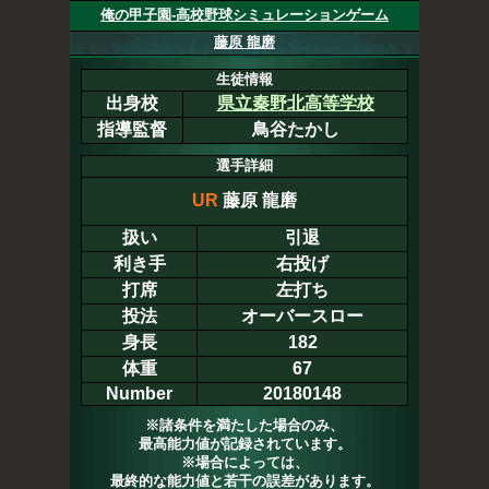
俺の甲子園-高校野球シミュレーションゲーム
藤原 龍磨
生徒情報
出身校
県立秦野北高等学校
指導監督
鳥谷たかし
選手詳細
UR
藤原 龍磨
扱い
引退
利き手
右投げ
打席
左打ち
投法
オーバースロー
身長
182
体重
67
Number
20180148
※諸条件を満たした場合のみ、
最高能力値が記録されています。
※場合によっては、
最終的な能力値と若干の誤差があります。