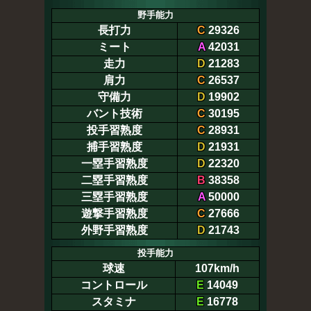
野手能力
長打力
C
29326
ミート
A
42031
走力
D
21283
肩力
C
26537
守備力
D
19902
バント技術
C
30195
投手習熟度
C
28931
捕手習熟度
D
21931
一塁手習熟度
D
22320
二塁手習熟度
B
38358
三塁手習熟度
A
50000
遊撃手習熟度
C
27666
外野手習熟度
D
21743
投手能力
球速
107km/h
コントロール
E
14049
スタミナ
E
16778