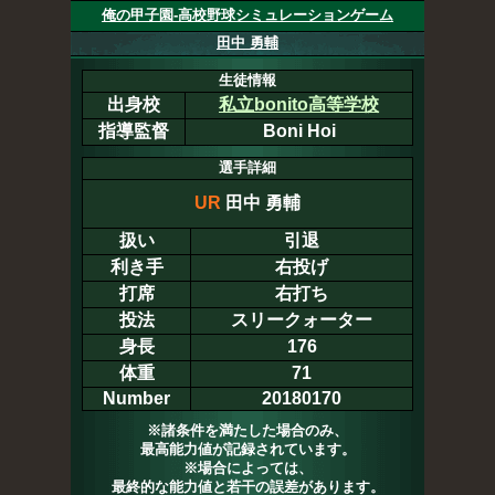
俺の甲子園-高校野球シミュレーションゲーム
田中 勇輔
生徒情報
出身校
私立bonito高等学校
指導監督
Boni Hoi
選手詳細
UR
田中 勇輔
扱い
引退
利き手
右投げ
打席
右打ち
投法
スリークォーター
身長
176
体重
71
Number
20180170
※諸条件を満たした場合のみ、
最高能力値が記録されています。
※場合によっては、
最終的な能力値と若干の誤差があります。