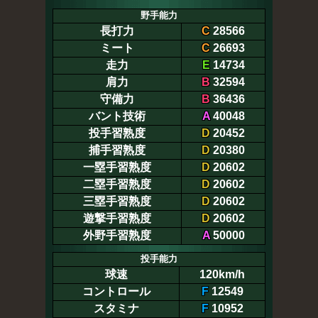
野手能力
長打力
C
28566
ミート
C
26693
走力
E
14734
肩力
B
32594
守備力
B
36436
バント技術
A
40048
投手習熟度
D
20452
捕手習熟度
D
20380
一塁手習熟度
D
20602
二塁手習熟度
D
20602
三塁手習熟度
D
20602
遊撃手習熟度
D
20602
外野手習熟度
A
50000
投手能力
球速
120km/h
コントロール
F
12549
スタミナ
F
10952