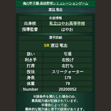
俺の甲子園-高校野球シミュレーションゲーム
渡辺 竜志
生徒情報
出身校
私立はやお高等学校
指導監督
はやお
選手詳細
SR
渡辺 竜志
扱い
引退
利き手
右投げ
打席
右打ち
投法
スリークォーター
身長
179
体重
79
Number
20200052
※諸条件を満たした場合のみ、
最高能力値が記録されています。
※場合によっては、
最終的な能力値と若干の誤差があります。