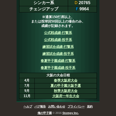
シンカー系
D
20765
チェンジアップ
F
9964
※通算150打席以上、
または投球回50回以上の場合のみ、
成績が記録されます。
公式戦成績-打撃系
公式戦成績-投手系
練習試合成績-打撃系
練習試合成績-投手系
春夏甲子園成績-打撃系
春夏甲子園成績-投手系
大阪の大会日程
4月
春季大阪府大会
7月
夏の甲子園大阪予選
9月
秋季大阪府大会
11月
大阪府一年生大会
ヘルプ
|
バグ報告
|
お問い合わせ
|
プライバシー
|
規約
俺の甲子園
© 2016
Stompy Inc.