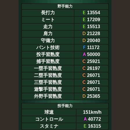
野手能力
長打力
E
13554
ミート
E
17209
走力
E
15513
肩力
D
21228
守備力
D
20040
バント技術
F
11172
投手習熟度
A
50000
捕手習熟度
C
25921
一塁手習熟度
C
26197
二塁手習熟度
C
26071
三塁手習熟度
C
26071
遊撃手習熟度
C
26071
外野手習熟度
D
25365
投手能力
球速
151km/h
コントロール
A
40772
スタミナ
E
16315