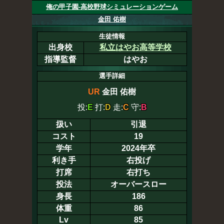
俺の甲子園-高校野球シミュレーションゲーム
金田 佑樹
生徒情報
出身校
私立はやお高等学校
指導監督
はやお
選手詳細
UR
金田 佑樹
投:
E
打:
D
走:
C
守:
B
扱い
引退
コスト
19
学年
2024年卒
利き手
右投げ
打席
右打ち
投法
オーバースロー
身長
186
体重
86
Lv
85