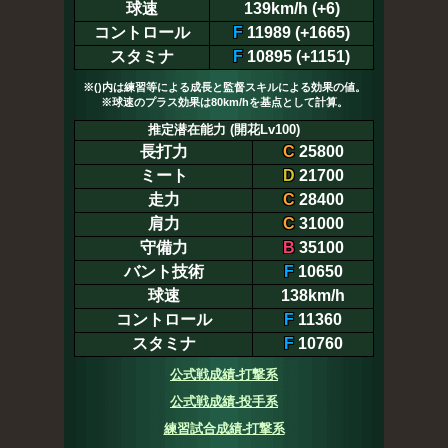
球速
139km/h (+6)
コントロール
F
11989 (+1665)
スタミナ
F
10895 (+1151)
※()内は練習等による成長と監督スキルによる効果の値。
※球速のプラス効果は80km/hを基点として計算。
推定潜在能力 (開花Lv100)
長打力
C
25800
ミート
D
21700
走力
C
28400
肩力
C
31000
守備力
B
35100
バント技術
F
10650
球速
138km/h
コントロール
F
11360
スタミナ
F
10760
公式戦成績-打撃系
公式戦成績-投手系
練習試合成績-打撃系