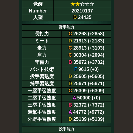
覚醒
★
★
☆☆☆
Number
20210137
人望
D
24435
野手能力
長打力
C
26268 (+2858)
ミート
D
21913 (+2183)
走力
C
28913 (+3103)
肩力
C
30304 (+2094)
守備力
B
35672 (+3782)
バント技術
F
9615 (+0)
投手習熟度
D
25605 (+5605)
捕手習熟度
D
25671 (+5671)
一塁手習熟度
C
26309 (+6309)
二塁手習熟度
A
50000 (+0)
三塁手習熟度
B
32372 (+7372)
遊撃手習熟度
A
44772 (+9772)
外野手習熟度
D
25139 (+5139)
投手能力