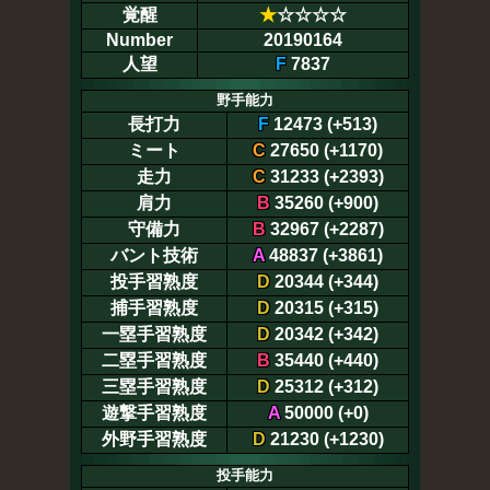
覚醒
★
☆☆☆☆
Number
20190164
人望
F
7837
野手能力
長打力
F
12473 (+513)
ミート
C
27650 (+1170)
走力
C
31233 (+2393)
肩力
B
35260 (+900)
守備力
B
32967 (+2287)
バント技術
A
48837 (+3861)
投手習熟度
D
20344 (+344)
捕手習熟度
D
20315 (+315)
一塁手習熟度
D
20342 (+342)
二塁手習熟度
B
35440 (+440)
三塁手習熟度
D
25312 (+312)
遊撃手習熟度
A
50000 (+0)
外野手習熟度
D
21230 (+1230)
投手能力