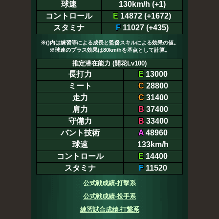
球速
130km/h (+1)
コントロール
E
14872 (+1672)
スタミナ
F
11027 (+435)
※()内は練習等による成長と監督スキルによる効果の値。
※球速のプラス効果は80km/hを基点として計算。
推定潜在能力 (開花Lv100)
長打力
E
13000
ミート
C
28800
走力
C
31400
肩力
B
37400
守備力
B
33400
バント技術
A
48960
球速
133km/h
コントロール
E
14400
スタミナ
F
11520
公式戦成績-打撃系
公式戦成績-投手系
練習試合成績-打撃系