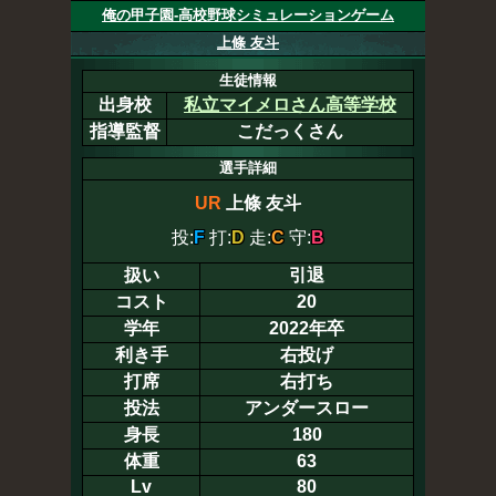
俺の甲子園-高校野球シミュレーションゲーム
上條 友斗
生徒情報
出身校
私立マイメロさん高等学校
指導監督
こだっくさん
選手詳細
UR
上條 友斗
投:
F
打:
D
走:
C
守:
B
扱い
引退
コスト
20
学年
2022年卒
利き手
右投げ
打席
右打ち
投法
アンダースロー
身長
180
体重
63
Lv
80