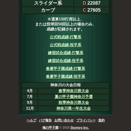
スライダー系
D
22087
カーブ
C
27605
※通算150打席以上、
または投球回50回以上の場合のみ、
成績が記録されます。
公式戦成績-打撃系
公式戦成績-投手系
練習試合成績-打撃系
練習試合成績-投手系
春夏甲子園成績-打撃系
春夏甲子園成績-投手系
神奈川の大会日程
4月
春季神奈川県大会
7月
夏の甲子園神奈川予選
9月
秋季神奈川県大会
11月
神奈川県一年生大会
ヘルプ
|
バグ報告
|
お問い合わせ
|
プライバシー
|
規約
俺の甲子園
© 2016
Stompy Inc.