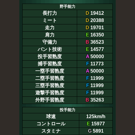
野手能力
長打力
D
19412
ミート
D
20388
走力
D
19701
肩力
E
16350
守備力
B
36523
バント技術
E
14577
投手習熟度
A
50000
捕手習熟度
F
11773
一塁手習熟度
A
50000
二塁手習熟度
F
11999
三塁手習熟度
F
11999
遊撃手習熟度
F
11999
外野手習熟度
B
35263
投手能力
球速
125km/h
コントロール
E
15977
スタミナ
G
5891