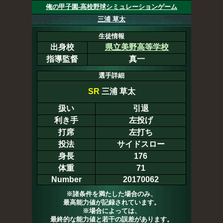
俺の甲子園-高校野球シミュレーションゲーム
三浦 草太
生徒情報
出身校
県立美野高等学校
指導監督
真一
選手詳細
SR
三浦 草太
扱い
引退
利き手
左投げ
打席
左打ち
投法
サイドスロー
身長
176
体重
71
Number
20170062
※諸条件を満たした場合のみ、
最高能力値が記録されています。
※場合によっては、
最終的な能力値と若干の誤差があります。