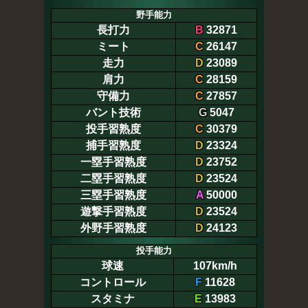
野手能力
長打力
B
32871
ミート
C
26147
走力
D
23089
肩力
C
28159
守備力
C
27857
バント技術
G
5047
投手習熟度
C
30379
捕手習熟度
D
23324
一塁手習熟度
D
23752
二塁手習熟度
D
23524
三塁手習熟度
A
50000
遊撃手習熟度
D
23524
外野手習熟度
D
24123
投手能力
球速
107km/h
コントロール
F
11628
スタミナ
E
13983