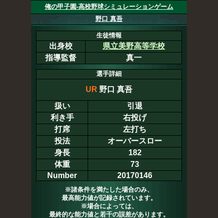
俺の甲子園-高校野球シミュレーションゲーム
野口 真吾
生徒情報
出身校
県立美野高等学校
指導監督
真一
選手詳細
UR
野口 真吾
扱い
引退
利き手
右投げ
打席
左打ち
投法
オーバースロー
身長
182
体重
73
Number
20170146
※諸条件を満たした場合のみ、
最高能力値が記録されています。
※場合によっては、
最終的な能力値と若干の誤差があります。