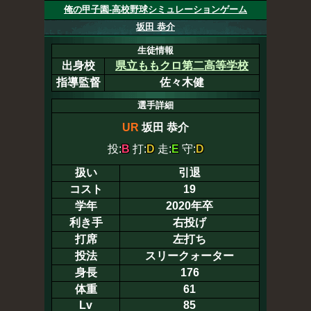
俺の甲子園-高校野球シミュレーションゲーム
坂田 恭介
生徒情報
出身校
県立ももクロ第二高等学校
指導監督
佐々木健
選手詳細
UR
坂田 恭介
投:
B
打:
D
走:
E
守:
D
扱い
引退
コスト
19
学年
2020年卒
利き手
右投げ
打席
左打ち
投法
スリークォーター
身長
176
体重
61
Lv
85