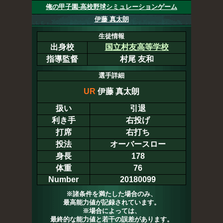
俺の甲子園-高校野球シミュレーションゲーム
伊藤 真太朗
生徒情報
出身校
国立村友高等学校
指導監督
村尾 友和
選手詳細
UR
伊藤 真太朗
扱い
引退
利き手
右投げ
打席
右打ち
投法
オーバースロー
身長
178
体重
76
Number
20180099
※諸条件を満たした場合のみ、
最高能力値が記録されています。
※場合によっては、
最終的な能力値と若干の誤差があります。