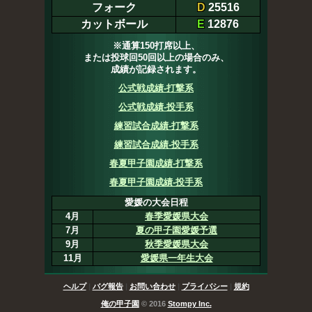
フォーク
D
25516
カットボール
E
12876
※通算150打席以上、
または投球回50回以上の場合のみ、
成績が記録されます。
公式戦成績-打撃系
公式戦成績-投手系
練習試合成績-打撃系
練習試合成績-投手系
春夏甲子園成績-打撃系
春夏甲子園成績-投手系
愛媛の大会日程
4月
春季愛媛県大会
7月
夏の甲子園愛媛予選
9月
秋季愛媛県大会
11月
愛媛県一年生大会
ヘルプ
|
バグ報告
|
お問い合わせ
|
プライバシー
|
規約
俺の甲子園
© 2016
Stompy Inc.