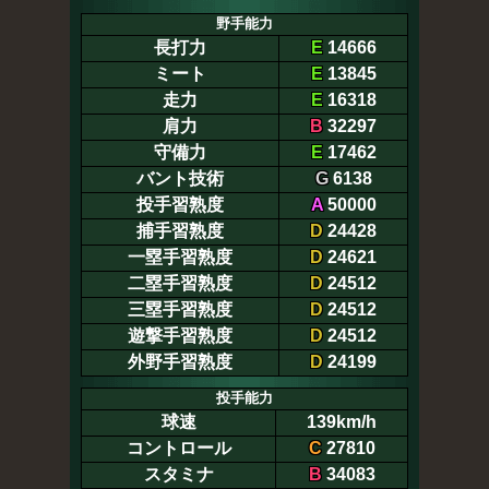
野手能力
長打力
E
14666
ミート
E
13845
走力
E
16318
肩力
B
32297
守備力
E
17462
バント技術
G
6138
投手習熟度
A
50000
捕手習熟度
D
24428
一塁手習熟度
D
24621
二塁手習熟度
D
24512
三塁手習熟度
D
24512
遊撃手習熟度
D
24512
外野手習熟度
D
24199
投手能力
球速
139km/h
コントロール
C
27810
スタミナ
B
34083