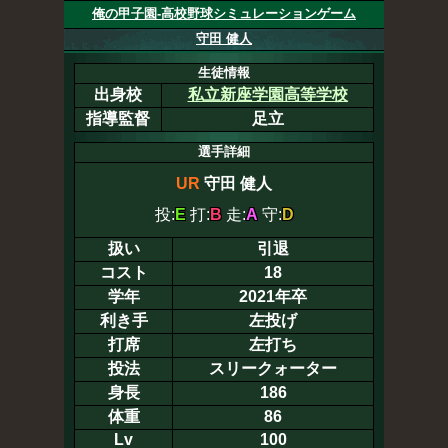
俺の甲子園-高校野球シミュレーションゲーム
守田 健人
生徒情報
出身校
私立新座学園高等学校
指導監督
足立
選手詳細
UR
守田 健人
投:
E
打:
B
走:
A
守:
D
扱い
引退
コスト
18
学年
2021年卒
利き手
左投げ
打席
左打ち
投法
スリークォーター
身長
186
体重
86
Lv
100