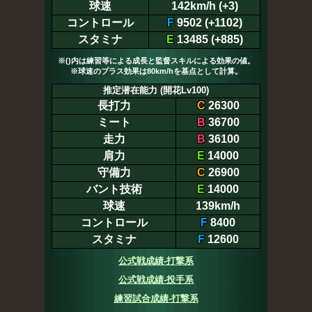
球速
142km/h (+3)
コントロール
F
9502 (+1102)
スタミナ
E
13485 (+885)
※()内は練習等による成長と監督スキルによる効果の値。
※球速のプラス効果は80km/hを基点として計算。
推定潜在能力 (開花Lv100)
長打力
C
26300
ミート
B
36700
走力
B
36100
肩力
E
14000
守備力
C
26900
バント技術
E
14000
球速
139km/h
コントロール
F
8400
スタミナ
F
12600
公式戦成績-打撃系
公式戦成績-投手系
練習試合成績-打撃系