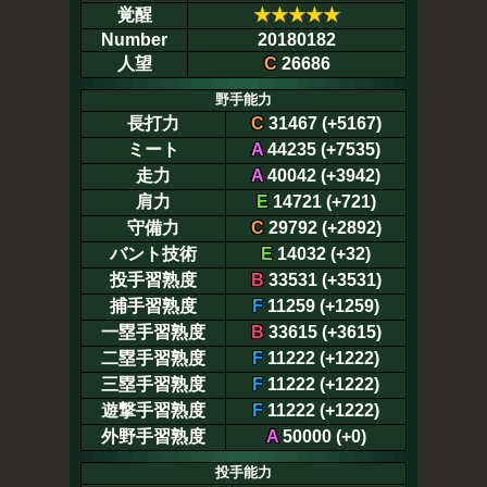
覚醒
★
★
★
★
★
Number
20180182
人望
C
26686
野手能力
長打力
C
31467 (+5167)
ミート
A
44235 (+7535)
走力
A
40042 (+3942)
肩力
E
14721 (+721)
守備力
C
29792 (+2892)
バント技術
E
14032 (+32)
投手習熟度
B
33531 (+3531)
捕手習熟度
F
11259 (+1259)
一塁手習熟度
B
33615 (+3615)
二塁手習熟度
F
11222 (+1222)
三塁手習熟度
F
11222 (+1222)
遊撃手習熟度
F
11222 (+1222)
外野手習熟度
A
50000 (+0)
投手能力