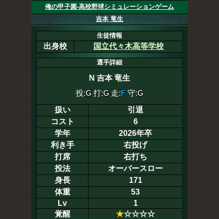
俺の甲子園-高校野球シミュレーションゲーム
吉本 竜生
生徒情報
出身校
国立代々木高等学校
選手詳細
N
吉本 竜生
投:
G
打:
G
走:
F
守:
G
扱い
引退
コスト
6
学年
2026年卒
利き手
右投げ
打席
右打ち
投法
オーバースロー
身長
171
体重
53
Lv
1
覚醒
★
☆☆☆☆