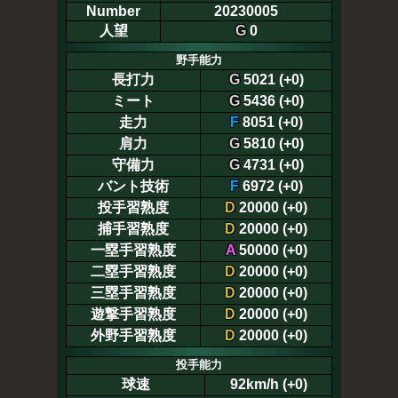
Number
20230005
人望
G
0
野手能力
長打力
G
5021 (+0)
ミート
G
5436 (+0)
走力
F
8051 (+0)
肩力
G
5810 (+0)
守備力
G
4731 (+0)
バント技術
F
6972 (+0)
投手習熟度
D
20000 (+0)
捕手習熟度
D
20000 (+0)
一塁手習熟度
A
50000 (+0)
二塁手習熟度
D
20000 (+0)
三塁手習熟度
D
20000 (+0)
遊撃手習熟度
D
20000 (+0)
外野手習熟度
D
20000 (+0)
投手能力
球速
92km/h (+0)