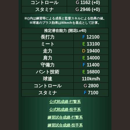
コントロール
G
1162 (+0)
スタミナ
G
2946 (+0)
※()内は練習等による成長と監督スキルによる効果の値。
※球速のプラス効果は80km/hを基点として計算。
推定潜在能力 (開花Lv40)
長打力
F
12100
ミート
E
13100
走力
D
19400
肩力
E
14000
守備力
F
11400
バント技術
E
16800
球速
110km/h
コントロール
G
2800
スタミナ
F
7100
公式戦成績-打撃系
公式戦成績-投手系
練習試合成績-打撃系
練習試合成績-投手系