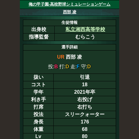
俺の甲子園-高校野球シミュレーションゲーム
西部 凌
生徒情報
出身校
私立湘西高等学校
指導監督
むらこう
選手詳細
UR
西部 凌
投:
B
打:
D
走:
F
守:
D
扱い
引退
コスト
18
学年
2021年卒
利き手
右投げ
打席
右打ち
投法
スリークォーター
身長
176
体重
68
Lv
80