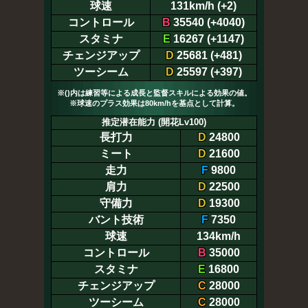
球速
131km/h (+2)
コントロール
B
35540 (+4040)
スタミナ
E
16267 (+1147)
チェンジアップ
D
25681 (+481)
ツーシーム
D
25597 (+397)
※()内は練習等による成長と監督スキルによる効果の値。
※球速のプラス効果は80km/hを基点として計算。
推定潜在能力 (開花Lv100)
長打力
D
24800
ミート
D
21600
走力
F
9800
肩力
D
22500
守備力
D
19300
バント技術
F
7350
球速
134km/h
コントロール
B
35000
スタミナ
E
16800
チェンジアップ
C
28000
ツーシーム
C
28000