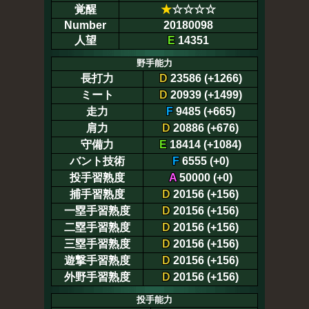
覚醒
★
☆☆☆☆
Number
20180098
人望
E
14351
野手能力
長打力
D
23586 (+1266)
ミート
D
20939 (+1499)
走力
F
9485 (+665)
肩力
D
20886 (+676)
守備力
E
18414 (+1084)
バント技術
F
6555 (+0)
投手習熟度
A
50000 (+0)
捕手習熟度
D
20156 (+156)
一塁手習熟度
D
20156 (+156)
二塁手習熟度
D
20156 (+156)
三塁手習熟度
D
20156 (+156)
遊撃手習熟度
D
20156 (+156)
外野手習熟度
D
20156 (+156)
投手能力