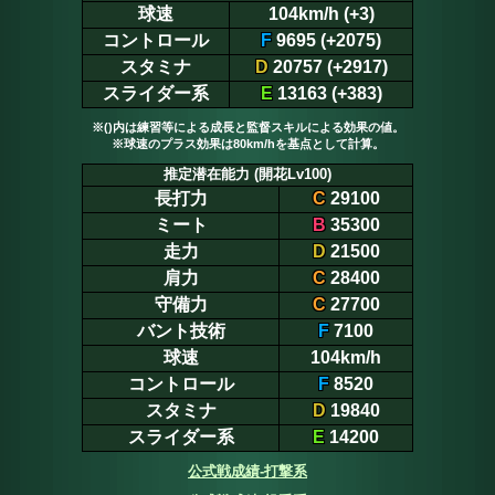
球速
104km/h (+3)
コントロール
F
9695 (+2075)
スタミナ
D
20757 (+2917)
スライダー系
E
13163 (+383)
※()内は練習等による成長と監督スキルによる効果の値。
※球速のプラス効果は80km/hを基点として計算。
推定潜在能力 (開花Lv100)
長打力
C
29100
ミート
B
35300
走力
D
21500
肩力
C
28400
守備力
C
27700
バント技術
F
7100
球速
104km/h
コントロール
F
8520
スタミナ
D
19840
スライダー系
E
14200
公式戦成績-打撃系