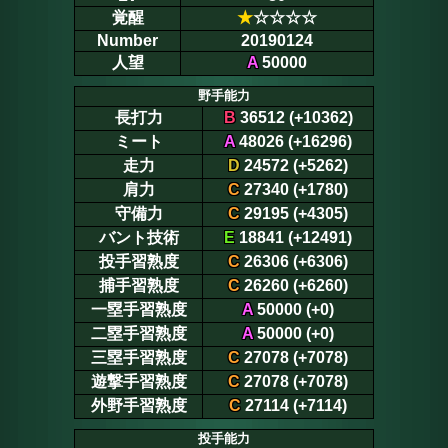
覚醒
★
☆☆☆☆
Number
20190124
人望
A
50000
野手能力
長打力
B
36512 (+10362)
ミート
A
48026 (+16296)
走力
D
24572 (+5262)
肩力
C
27340 (+1780)
守備力
C
29195 (+4305)
バント技術
E
18841 (+12491)
投手習熟度
C
26306 (+6306)
捕手習熟度
C
26260 (+6260)
一塁手習熟度
A
50000 (+0)
二塁手習熟度
A
50000 (+0)
三塁手習熟度
C
27078 (+7078)
遊撃手習熟度
C
27078 (+7078)
外野手習熟度
C
27114 (+7114)
投手能力