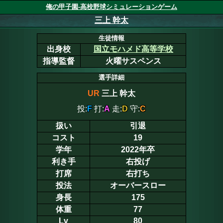
俺の甲子園-高校野球シミュレーションゲーム
三上 幹太
生徒情報
出身校
国立モハメド高等学校
指導監督
火曜サスペンス
選手詳細
UR
三上 幹太
投:
F
打:
A
走:
D
守:
C
扱い
引退
コスト
19
学年
2022年卒
利き手
右投げ
打席
右打ち
投法
オーバースロー
身長
175
体重
77
Lv
80