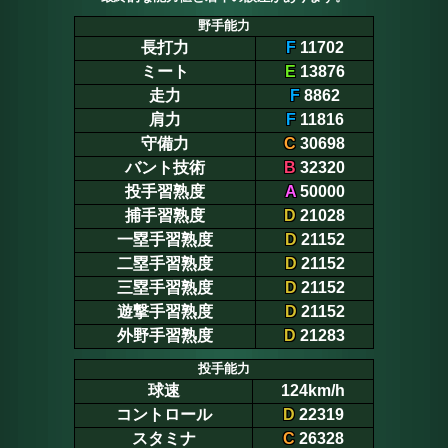
野手能力
長打力
F
11702
ミート
E
13876
走力
F
8862
肩力
F
11816
守備力
C
30698
バント技術
B
32320
投手習熟度
A
50000
捕手習熟度
D
21028
一塁手習熟度
D
21152
二塁手習熟度
D
21152
三塁手習熟度
D
21152
遊撃手習熟度
D
21152
外野手習熟度
D
21283
投手能力
球速
124km/h
コントロール
D
22319
スタミナ
C
26328