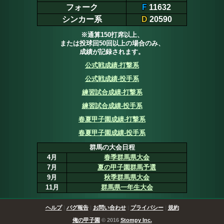
フォーク
F
11632
シンカー系
D
20590
※通算150打席以上、
または投球回50回以上の場合のみ、
成績が記録されます。
公式戦成績-打撃系
公式戦成績-投手系
練習試合成績-打撃系
練習試合成績-投手系
春夏甲子園成績-打撃系
春夏甲子園成績-投手系
群馬の大会日程
4月
春季群馬県大会
7月
夏の甲子園群馬予選
9月
秋季群馬県大会
11月
群馬県一年生大会
ヘルプ
|
バグ報告
|
お問い合わせ
|
プライバシー
|
規約
俺の甲子園
© 2016
Stompy Inc.