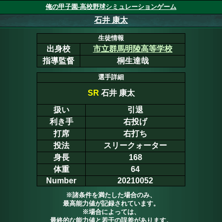
俺の甲子園-高校野球シミュレーションゲーム
石井 康太
生徒情報
出身校
市立群馬明陵高等学校
指導監督
桐生達哉
選手詳細
SR
石井 康太
扱い
引退
利き手
右投げ
打席
右打ち
投法
スリークォーター
身長
168
体重
64
Number
20210052
※諸条件を満たした場合のみ、
最高能力値が記録されています。
※場合によっては、
最終的な能力値と若干の誤差があります。