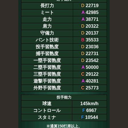
長打力
D
22719
ミート
A
42985
走力
A
38771
肩力
D
20322
守備力
D
20137
バント技術
B
35533
投手習熟度
D
23036
捕手習熟度
D
22731
一塁手習熟度
D
23542
二塁手習熟度
A
50000
三塁手習熟度
C
29122
遊撃手習熟度
A
40281
外野手習熟度
C
25773
投手能力
球速
145km/h
コントロール
F
6967
スタミナ
F
10544
※通算150打席以上、