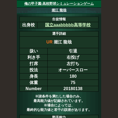
俺の甲子園-高校野球シミュレーションゲーム
堀江 龍哉
生徒情報
出身校
国立aaabbbbb高等学校
選手詳細
UR
堀江 龍哉
扱い
引退
利き手
右投げ
打席
左打ち
投法
オーバースロー
身長
180
体重
75
Number
20180138
※諸条件を満たした場合のみ、
最高能力値が記録されています。
※場合によっては、
最終的な能力値と若干の誤差があります。
野手能力