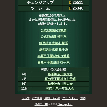
チェンジアップ
D
25511
ツーシーム
D
25346
※通算150打席以上、
または投球回50回以上の場合のみ、
成績が記録されます。
公式戦成績-打撃系
公式戦成績-投手系
練習試合成績-打撃系
練習試合成績-投手系
春夏甲子園成績-打撃系
春夏甲子園成績-投手系
神奈川の大会日程
4月
春季神奈川県大会
7月
夏の甲子園神奈川予選
9月
秋季神奈川県大会
11月
神奈川県一年生大会
ヘルプ
|
バグ報告
|
お問い合わせ
|
プライバシー
|
規約
俺の甲子園
© 2016
Stompy Inc.