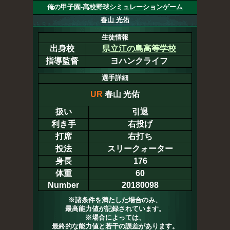
俺の甲子園-高校野球シミュレーションゲーム
春山 光佑
生徒情報
出身校
県立江の島高等学校
指導監督
ヨハンクライフ
選手詳細
UR
春山 光佑
扱い
引退
利き手
右投げ
打席
右打ち
投法
スリークォーター
身長
176
体重
60
Number
20180098
※諸条件を満たした場合のみ、
最高能力値が記録されています。
※場合によっては、
最終的な能力値と若干の誤差があります。