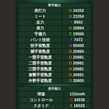
野手能力
長打力
D
24352
ミート
D
21054
走力
F
9902
肩力
D
20864
守備力
E
19006
バント技術
F
7472
投手習熟度
A
50000
捕手習熟度
D
20860
一塁手習熟度
D
20981
二塁手習熟度
D
20981
三塁手習熟度
D
20981
遊撃手習熟度
D
20981
外野手習熟度
D
20800
投手能力
球速
131km/h
コントロール
B
34936
スタミナ
E
16520