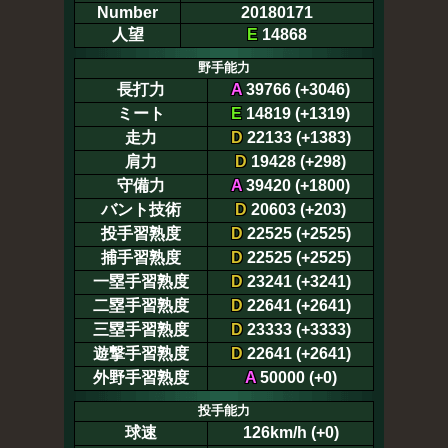
Number
20180171
人望
E
14868
野手能力
長打力
A
39766 (+3046)
ミート
E
14819 (+1319)
走力
D
22133 (+1383)
肩力
D
19428 (+298)
守備力
A
39420 (+1800)
バント技術
D
20603 (+203)
投手習熟度
D
22525 (+2525)
捕手習熟度
D
22525 (+2525)
一塁手習熟度
D
23241 (+3241)
二塁手習熟度
D
22641 (+2641)
三塁手習熟度
D
23333 (+3333)
遊撃手習熟度
D
22641 (+2641)
外野手習熟度
A
50000 (+0)
投手能力
球速
126km/h (+0)