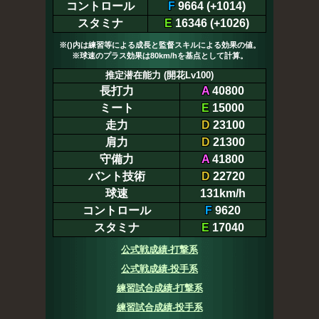
コントロール
F
9664 (+1014)
スタミナ
E
16346 (+1026)
※()内は練習等による成長と監督スキルによる効果の値。
※球速のプラス効果は80km/hを基点として計算。
推定潜在能力 (開花Lv100)
長打力
A
40800
ミート
E
15000
走力
D
23100
肩力
D
21300
守備力
A
41800
バント技術
D
22720
球速
131km/h
コントロール
F
9620
スタミナ
E
17040
公式戦成績-打撃系
公式戦成績-投手系
練習試合成績-打撃系
練習試合成績-投手系