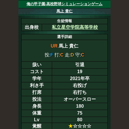
俺の甲子園-高校野球シミュレーションゲーム
馬上 貴仁
生徒情報
出身校
私立星空学院高等学校
選手詳細
UR
馬上 貴仁
投:
F
打:
C
走:
D
守:
C
扱い
引退
コスト
19
学年
2021年卒
利き手
右投げ
打席
右打ち
投法
オーバースロー
身長
180
体重
75
Lv
80
覚醒
★
☆☆☆☆