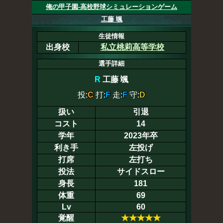
俺の甲子園-高校野球シミュレーションゲーム
工藤 颯
生徒情報
出身校
私立桃莉高等学校
選手詳細
R
工藤 颯
投:
C
打:
F
走:
F
守:
D
扱い
引退
コスト
14
学年
2023年卒
利き手
左投げ
打席
左打ち
投法
サイドスロー
身長
181
体重
69
Lv
60
覚醒
★
★
★
★
★