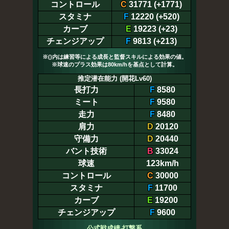
コントロール
C
31771 (+1771)
スタミナ
F
12220 (+520)
カーブ
E
19223 (+23)
チェンジアップ
F
9813 (+213)
※()内は練習等による成長と監督スキルによる効果の値。
※球速のプラス効果は80km/hを基点として計算。
推定潜在能力 (開花Lv60)
長打力
F
8580
ミート
F
9580
走力
F
8480
肩力
D
20120
守備力
D
20440
バント技術
B
33024
球速
123km/h
コントロール
C
30000
スタミナ
F
11700
カーブ
E
19200
チェンジアップ
F
9600
公式戦成績-打撃系