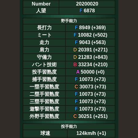
Number
20200020
人望
F
6878
野手能力
長打力
F
8949 (+369)
ミート
F
10082 (+502)
走力
F
9043 (+563)
肩力
D
20391 (+271)
守備力
D
21283 (+843)
バント技術
B
33234 (+210)
投手習熟度
A
50000 (+0)
捕手習熟度
F
10073 (+73)
一塁手習熟度
C
30073 (+73)
二塁手習熟度
F
10073 (+73)
三塁手習熟度
F
10073 (+73)
遊撃手習熟度
F
10073 (+73)
外野手習熟度
C
30251 (+251)
投手能力
球速
124km/h (+1)