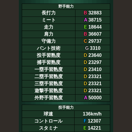
野手能力
長打力
B
32883
ミート
A
38715
走力
E
18644
肩力
B
36607
守備力
C
29737
バント技術
G
3310
投手習熟度
D
23640
捕手習熟度
D
23297
一塁手習熟度
D
23410
二塁手習熟度
D
23321
三塁手習熟度
D
23321
遊撃手習熟度
D
23321
外野手習熟度
A
50000
投手能力
球速
136km/h
コントロール
F
12307
スタミナ
E
14221