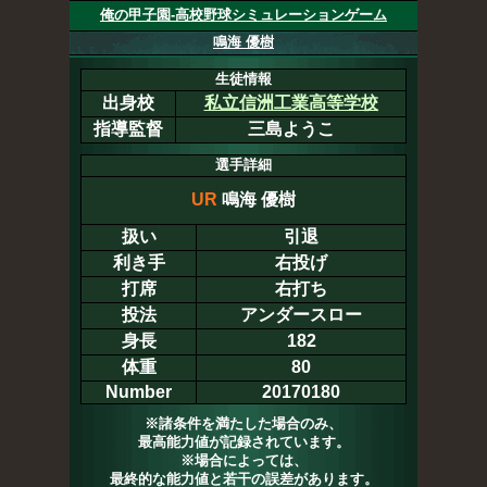
俺の甲子園-高校野球シミュレーションゲーム
鳴海 優樹
生徒情報
出身校
私立信洲工業高等学校
指導監督
三島ようこ
選手詳細
UR
鳴海 優樹
扱い
引退
利き手
右投げ
打席
右打ち
投法
アンダースロー
身長
182
体重
80
Number
20170180
※諸条件を満たした場合のみ、
最高能力値が記録されています。
※場合によっては、
最終的な能力値と若干の誤差があります。