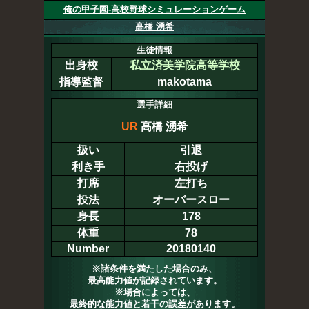
俺の甲子園-高校野球シミュレーションゲーム
高橋 湧希
生徒情報
出身校
私立済美学院高等学校
指導監督
makotama
選手詳細
UR
高橋 湧希
扱い
引退
利き手
右投げ
打席
左打ち
投法
オーバースロー
身長
178
体重
78
Number
20180140
※諸条件を満たした場合のみ、
最高能力値が記録されています。
※場合によっては、
最終的な能力値と若干の誤差があります。