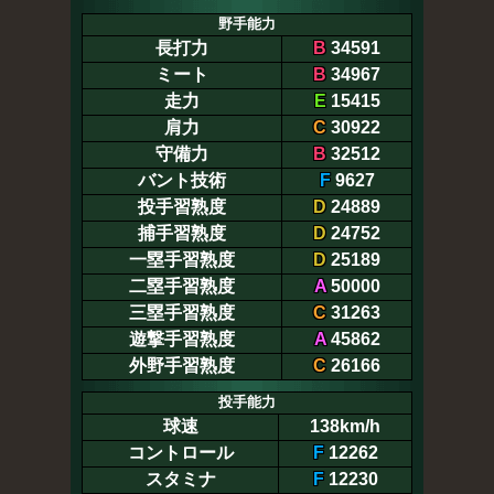
野手能力
長打力
B
34591
ミート
B
34967
走力
E
15415
肩力
C
30922
守備力
B
32512
バント技術
F
9627
投手習熟度
D
24889
捕手習熟度
D
24752
一塁手習熟度
D
25189
二塁手習熟度
A
50000
三塁手習熟度
C
31263
遊撃手習熟度
A
45862
外野手習熟度
C
26166
投手能力
球速
138km/h
コントロール
F
12262
スタミナ
F
12230