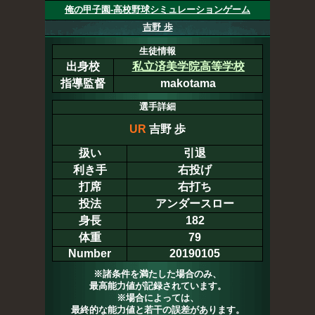
俺の甲子園-高校野球シミュレーションゲーム
吉野 歩
生徒情報
出身校
私立済美学院高等学校
指導監督
makotama
選手詳細
UR
吉野 歩
扱い
引退
利き手
右投げ
打席
右打ち
投法
アンダースロー
身長
182
体重
79
Number
20190105
※諸条件を満たした場合のみ、
最高能力値が記録されています。
※場合によっては、
最終的な能力値と若干の誤差があります。