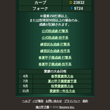
カーブ
D
23832
フォーク
F
9724
※通算150打席以上、
または投球回50回以上の場合のみ、
成績が記録されます。
公式戦成績-打撃系
公式戦成績-投手系
練習試合成績-打撃系
練習試合成績-投手系
春夏甲子園成績-打撃系
春夏甲子園成績-投手系
愛媛の大会日程
4月
春季愛媛県大会
7月
夏の甲子園愛媛予選
9月
秋季愛媛県大会
11月
愛媛県一年生大会
ヘルプ
|
バグ報告
|
お問い合わせ
|
プライバシー
|
規約
俺の甲子園
© 2016
Stompy Inc.