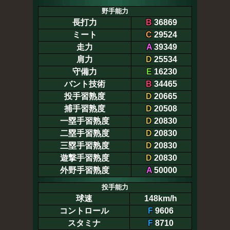
野手能力
長打力
B
36869
ミート
C
29524
走力
A
39349
肩力
D
25534
守備力
E
16230
バント技術
B
34465
投手習熟度
D
20665
捕手習熟度
D
20508
一塁手習熟度
D
20830
二塁手習熟度
D
20830
三塁手習熟度
D
20830
遊撃手習熟度
D
20830
外野手習熟度
A
50000
投手能力
球速
148km/h
コントロール
F
9606
スタミナ
F
8710