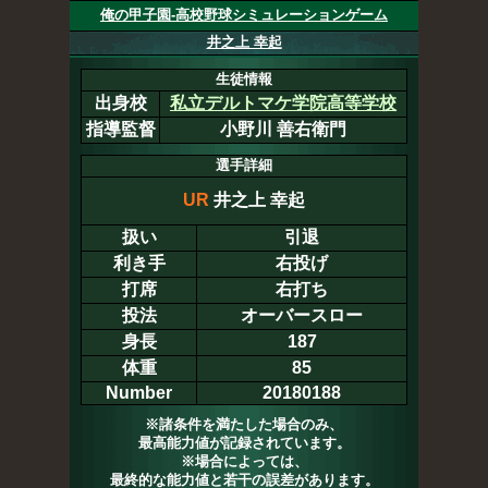
俺の甲子園-高校野球シミュレーションゲーム
井之上 幸起
生徒情報
出身校
私立デルトマケ学院高等学校
指導監督
小野川 善右衛門
選手詳細
UR
井之上 幸起
扱い
引退
利き手
右投げ
打席
右打ち
投法
オーバースロー
身長
187
体重
85
Number
20180188
※諸条件を満たした場合のみ、
最高能力値が記録されています。
※場合によっては、
最終的な能力値と若干の誤差があります。