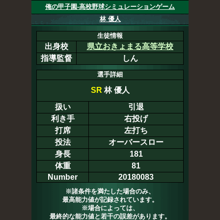
俺の甲子園-高校野球シミュレーションゲーム
林 優人
生徒情報
出身校
県立おきょまる高等学校
指導監督
しん
選手詳細
SR
林 優人
扱い
引退
利き手
右投げ
打席
左打ち
投法
オーバースロー
身長
181
体重
81
Number
20180083
※諸条件を満たした場合のみ、
最高能力値が記録されています。
※場合によっては、
最終的な能力値と若干の誤差があります。