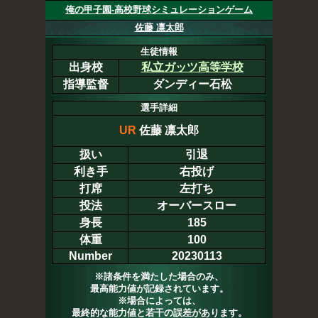
俺の甲子園-高校野球シミュレーションゲーム
佐藤 凛太郎
生徒情報
出身校
私立ガッツ高等学校
指導監督
ダンディー石松
選手詳細
UR
佐藤 凛太郎
扱い
引退
利き手
右投げ
打席
左打ち
投法
オーバースロー
身長
185
体重
100
Number
20230113
※諸条件を満たした場合のみ、
最高能力値が記録されています。
※場合によっては、
最終的な能力値と若干の誤差があります。