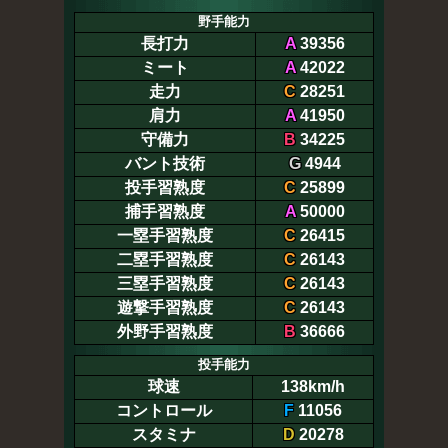
野手能力
長打力
A
39356
ミート
A
42022
走力
C
28251
肩力
A
41950
守備力
B
34225
バント技術
G
4944
投手習熟度
C
25899
捕手習熟度
A
50000
一塁手習熟度
C
26415
二塁手習熟度
C
26143
三塁手習熟度
C
26143
遊撃手習熟度
C
26143
外野手習熟度
B
36666
投手能力
球速
138km/h
コントロール
F
11056
スタミナ
D
20278