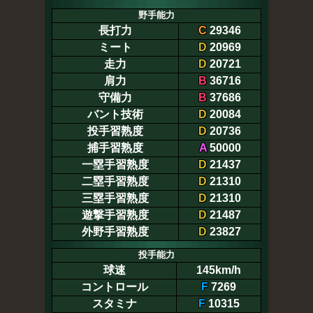
野手能力
長打力
C
29346
ミート
D
20969
走力
D
20721
肩力
B
36716
守備力
B
37686
バント技術
D
20084
投手習熟度
D
20736
捕手習熟度
A
50000
一塁手習熟度
D
21437
二塁手習熟度
D
21310
三塁手習熟度
D
21310
遊撃手習熟度
D
21487
外野手習熟度
D
23827
投手能力
球速
145km/h
コントロール
F
7269
スタミナ
F
10315