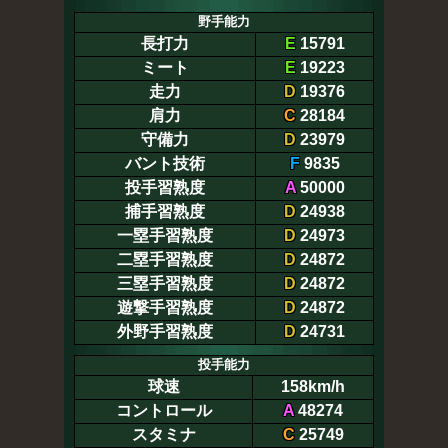
野手能力
長打力
E
15791
ミート
E
19223
走力
D
19376
肩力
C
28184
守備力
D
23979
バント技術
F
9835
投手習熟度
A
50000
捕手習熟度
D
24938
一塁手習熟度
D
24973
二塁手習熟度
D
24872
三塁手習熟度
D
24872
遊撃手習熟度
D
24872
外野手習熟度
D
24731
投手能力
球速
158km/h
コントロール
A
48274
スタミナ
C
25749