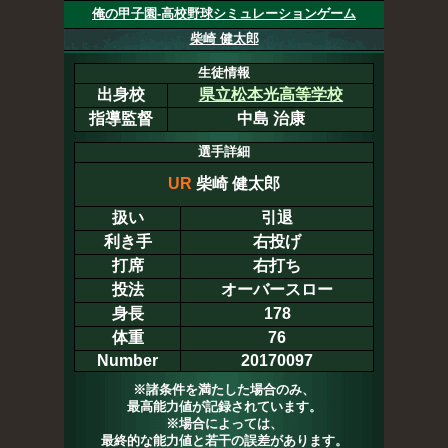
俺の甲子園-高校野球シミュレーションゲーム
柴崎 健太郎
生徒情報
出身校
県立松本光高等学校
指導監督
中島 治康
選手詳細
UR
柴崎 健太郎
扱い
引退
利き手
右投げ
打席
右打ち
投法
オーバースロー
身長
178
体重
76
Number
20170097
※諸条件を満たした場合のみ、
最高能力値が記録されています。
※場合によっては、
最終的な能力値と若干の誤差があります。