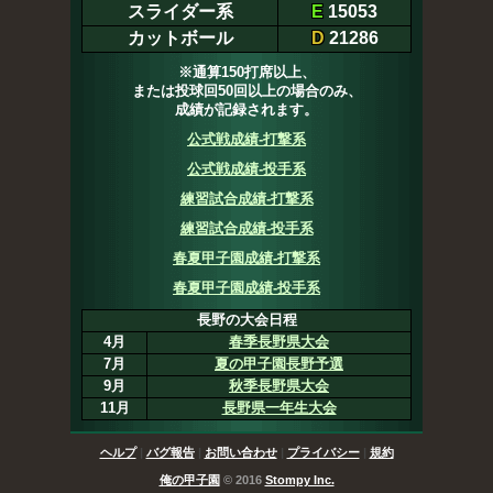
スライダー系
E
15053
カットボール
D
21286
※通算150打席以上、
または投球回50回以上の場合のみ、
成績が記録されます。
公式戦成績-打撃系
公式戦成績-投手系
練習試合成績-打撃系
練習試合成績-投手系
春夏甲子園成績-打撃系
春夏甲子園成績-投手系
長野の大会日程
4月
春季長野県大会
7月
夏の甲子園長野予選
9月
秋季長野県大会
11月
長野県一年生大会
ヘルプ
|
バグ報告
|
お問い合わせ
|
プライバシー
|
規約
俺の甲子園
© 2016
Stompy Inc.