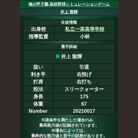
俺の甲子園-高校野球シミュレーションゲーム
井上 龍輝
生徒情報
出身校
私立一茶高等学校
指導監督
小林
選手詳細
R
井上 龍輝
扱い
引退
利き手
右投げ
打席
右打ち
投法
スリークォーター
身長
175
体重
67
Number
20210017
※諸条件を満たした場合のみ、
最高能力値が記録されています。
※場合によっては、
最終的な能力値と若干の誤差があります。