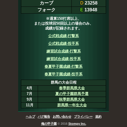
カーブ
D
23258
フォーク
E
13948
※通算150打席以上、
または投球回50回以上の場合のみ、
成績が記録されます。
公式戦成績-打撃系
公式戦成績-投手系
練習試合成績-打撃系
練習試合成績-投手系
春夏甲子園成績-打撃系
春夏甲子園成績-投手系
群馬の大会日程
4月
春季群馬県大会
7月
夏の甲子園群馬予選
9月
秋季群馬県大会
11月
群馬県一年生大会
ヘルプ
|
バグ報告
|
お問い合わせ
|
プライバシー
|
規約
俺の甲子園
© 2016
Stompy Inc.