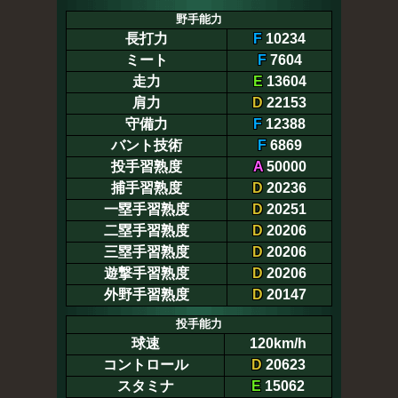
野手能力
長打力
F
10234
ミート
F
7604
走力
E
13604
肩力
D
22153
守備力
F
12388
バント技術
F
6869
投手習熟度
A
50000
捕手習熟度
D
20236
一塁手習熟度
D
20251
二塁手習熟度
D
20206
三塁手習熟度
D
20206
遊撃手習熟度
D
20206
外野手習熟度
D
20147
投手能力
球速
120km/h
コントロール
D
20623
スタミナ
E
15062