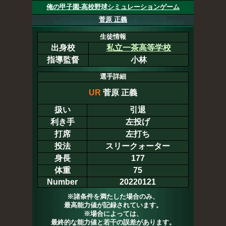
俺の甲子園-高校野球シミュレーションゲーム
菅原 正義
生徒情報
出身校
私立一茶高等学校
指導監督
小林
選手詳細
UR
菅原 正義
扱い
引退
利き手
左投げ
打席
左打ち
投法
スリークォーター
身長
177
体重
75
Number
20220121
※諸条件を満たした場合のみ、
最高能力値が記録されています。
※場合によっては、
最終的な能力値と若干の誤差があります。