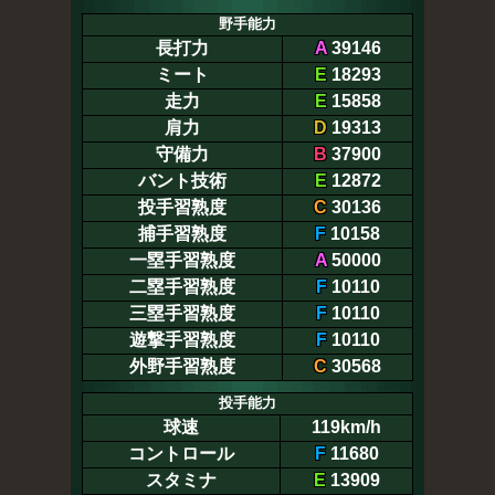
野手能力
長打力
A
39146
ミート
E
18293
走力
E
15858
肩力
D
19313
守備力
B
37900
バント技術
E
12872
投手習熟度
C
30136
捕手習熟度
F
10158
一塁手習熟度
A
50000
二塁手習熟度
F
10110
三塁手習熟度
F
10110
遊撃手習熟度
F
10110
外野手習熟度
C
30568
投手能力
球速
119km/h
コントロール
F
11680
スタミナ
E
13909