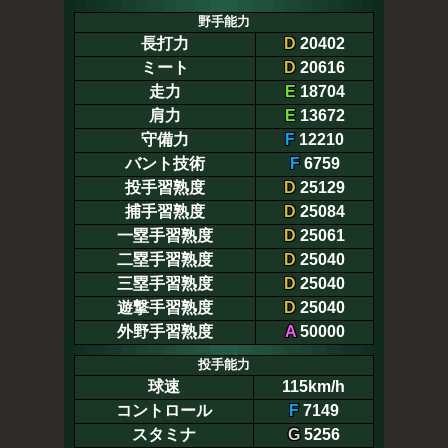
野手能力
長打力
D
20402
ミート
D
20616
走力
E
18704
肩力
E
13672
守備力
F
12210
バント技術
F
6759
投手習熟度
D
25129
捕手習熟度
D
25084
一塁手習熟度
D
25061
二塁手習熟度
D
25040
三塁手習熟度
D
25040
遊撃手習熟度
D
25040
外野手習熟度
A
50000
投手能力
球速
115km/h
コントロール
F
7149
スタミナ
G
5256