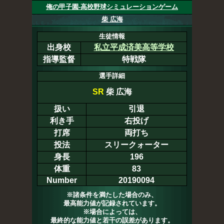
俺の甲子園-高校野球シミュレーションゲーム
柴 広海
生徒情報
出身校
私立平成済美高等学校
指導監督
特戦隊
選手詳細
SR
柴 広海
扱い
引退
利き手
右投げ
打席
両打ち
投法
スリークォーター
身長
196
体重
83
Number
20190094
※諸条件を満たした場合のみ、
最高能力値が記録されています。
※場合によっては、
最終的な能力値と若干の誤差があります。