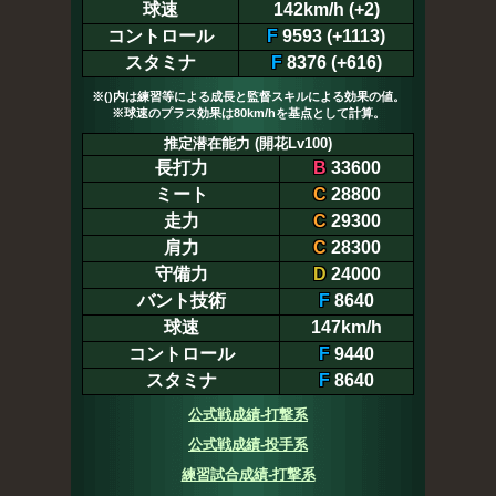
球速
142km/h (+2)
コントロール
F
9593 (+1113)
スタミナ
F
8376 (+616)
※()内は練習等による成長と監督スキルによる効果の値。
※球速のプラス効果は80km/hを基点として計算。
推定潜在能力 (開花Lv100)
長打力
B
33600
ミート
C
28800
走力
C
29300
肩力
C
28300
守備力
D
24000
バント技術
F
8640
球速
147km/h
コントロール
F
9440
スタミナ
F
8640
公式戦成績-打撃系
公式戦成績-投手系
練習試合成績-打撃系