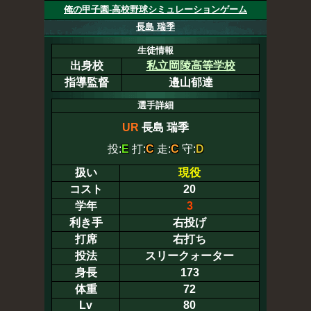
俺の甲子園-高校野球シミュレーションゲーム
長島 瑞季
生徒情報
出身校
私立岡陵高等学校
指導監督
邉山郁達
選手詳細
UR
長島 瑞季
投:
E
打:
C
走:
C
守:
D
扱い
現役
コスト
20
学年
3
利き手
右投げ
打席
右打ち
投法
スリークォーター
身長
173
体重
72
Lv
80