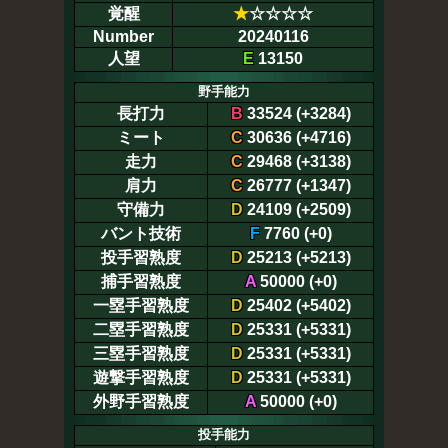
覚醒
★
☆☆☆☆
Number
20240116
人望
E
13150
野手能力
長打力
B
33524 (+3284)
ミート
C
30636 (+4716)
走力
C
29468 (+3138)
肩力
C
26777 (+1347)
守備力
D
24109 (+2509)
バント技術
F
7760 (+0)
投手習熟度
D
25213 (+5213)
捕手習熟度
A
50000 (+0)
一塁手習熟度
D
25402 (+5402)
二塁手習熟度
D
25331 (+5331)
三塁手習熟度
D
25331 (+5331)
遊撃手習熟度
D
25331 (+5331)
外野手習熟度
A
50000 (+0)
投手能力