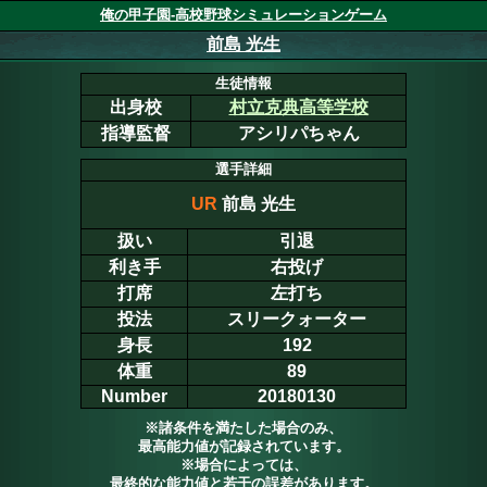
俺の甲子園-高校野球シミュレーションゲーム
前島 光生
生徒情報
出身校
村立克典高等学校
指導監督
アシリパちゃん
選手詳細
UR
前島 光生
扱い
引退
利き手
右投げ
打席
左打ち
投法
スリークォーター
身長
192
体重
89
Number
20180130
※諸条件を満たした場合のみ、
最高能力値が記録されています。
※場合によっては、
最終的な能力値と若干の誤差があります。