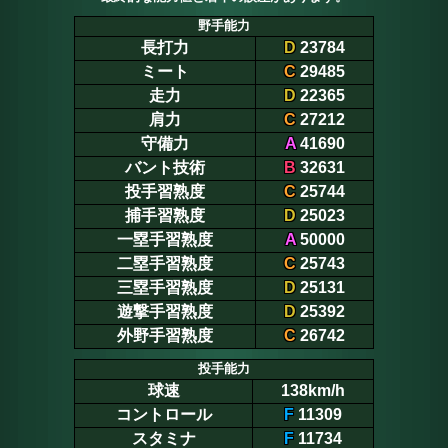
野手能力
長打力
D
23784
ミート
C
29485
走力
D
22365
肩力
C
27212
守備力
A
41690
バント技術
B
32631
投手習熟度
C
25744
捕手習熟度
D
25023
一塁手習熟度
A
50000
二塁手習熟度
C
25743
三塁手習熟度
D
25131
遊撃手習熟度
D
25392
外野手習熟度
C
26742
投手能力
球速
138km/h
コントロール
F
11309
スタミナ
F
11734