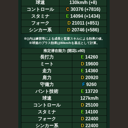
球速
130km/h (+8)
コントロール
C
30376 (+7816)
スタミナ
E
14094 (+1434)
フォーク
D
21011 (+851)
シンカー系
D
20746 (+586)
※()内は練習等による成長と監督スキルによる効果の値。
※球速のプラス効果は80km/hを基点として計算。
推定潜在能力 (開花Lv80)
長打力
E
14260
ミート
D
19600
走力
E
14360
肩力
D
20920
守備力
F
9260
バント技術
E
13720
球速
127km/h
コントロール
D
25100
スタミナ
E
14100
フォーク
D
22400
シンカー系
D
22400