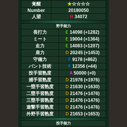
覚醒
★
☆☆☆☆
Number
20180050
人望
B
34072
野手能力
長打力
E
14098 (+1282)
ミート
E
19004 (+1364)
走力
E
14083 (+1207)
肩力
D
20245 (+1453)
守備力
F
9178 (+862)
バント技術
F
12356 (+44)
投手習熟度
A
50000 (+0)
捕手習熟度
D
21976 (+1976)
一塁手習熟度
D
21630 (+1630)
二塁手習熟度
D
21476 (+1476)
三塁手習熟度
D
21476 (+1476)
遊撃手習熟度
D
21476 (+1476)
外野手習熟度
D
21653 (+1653)
投手能力