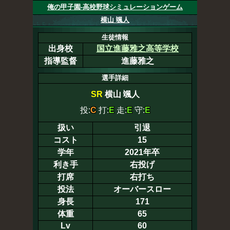
俺の甲子園-高校野球シミュレーションゲーム
横山 颯人
生徒情報
出身校
国立進藤雅之高等学校
指導監督
進藤雅之
選手詳細
SR
横山 颯人
投:
C
打:
E
走:
E
守:
E
扱い
引退
コスト
15
学年
2021年卒
利き手
右投げ
打席
右打ち
投法
オーバースロー
身長
171
体重
65
Lv
60