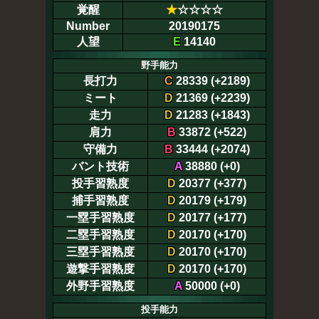
覚醒
★
☆☆☆☆
Number
20190175
人望
E
14140
野手能力
長打力
C
28339 (+2189)
ミート
D
21369 (+2239)
走力
D
21283 (+1843)
肩力
B
33872 (+522)
守備力
B
33444 (+2074)
バント技術
A
38880 (+0)
投手習熟度
D
20377 (+377)
捕手習熟度
D
20179 (+179)
一塁手習熟度
D
20177 (+177)
二塁手習熟度
D
20170 (+170)
三塁手習熟度
D
20170 (+170)
遊撃手習熟度
D
20170 (+170)
外野手習熟度
A
50000 (+0)
投手能力