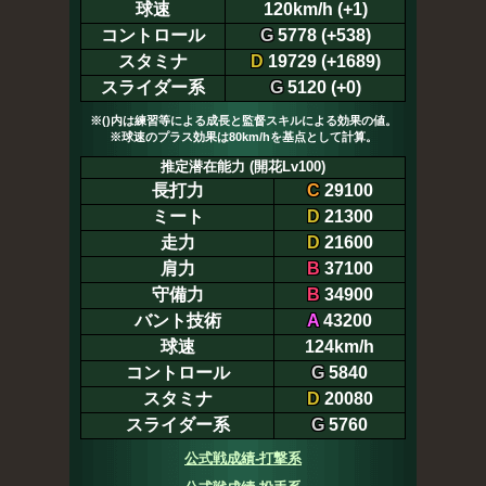
球速
120km/h (+1)
コントロール
G
5778 (+538)
スタミナ
D
19729 (+1689)
スライダー系
G
5120 (+0)
※()内は練習等による成長と監督スキルによる効果の値。
※球速のプラス効果は80km/hを基点として計算。
推定潜在能力 (開花Lv100)
長打力
C
29100
ミート
D
21300
走力
D
21600
肩力
B
37100
守備力
B
34900
バント技術
A
43200
球速
124km/h
コントロール
G
5840
スタミナ
D
20080
スライダー系
G
5760
公式戦成績-打撃系