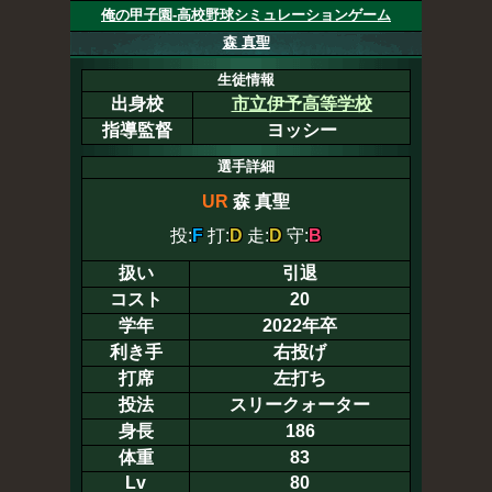
俺の甲子園-高校野球シミュレーションゲーム
森 真聖
生徒情報
出身校
市立伊予高等学校
指導監督
ヨッシー
選手詳細
UR
森 真聖
投:
F
打:
D
走:
D
守:
B
扱い
引退
コスト
20
学年
2022年卒
利き手
右投げ
打席
左打ち
投法
スリークォーター
身長
186
体重
83
Lv
80