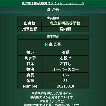
俺の甲子園-高校野球シミュレーションゲーム
森 匠吾
生徒情報
出身校
私立聡明高等学校
指導監督
宮内櫻
選手詳細
R
森 匠吾
扱い
引退
利き手
右投げ
打席
左打ち
投法
オーバースロー
身長
166
体重
51
Number
20210018
※諸条件を満たした場合のみ、
最高能力値が記録されています。
※場合によっては、
最終的な能力値と若干の誤差があります。