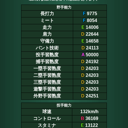
野手能力
長打力
F
9775
ミート
F
8054
走力
E
14006
肩力
D
22644
守備力
E
14658
バント技術
D
24113
投手習熟度
A
50000
捕手習熟度
D
24192
一塁手習熟度
D
24203
二塁手習熟度
D
24203
三塁手習熟度
D
24203
遊撃手習熟度
D
24203
外野手習熟度
D
24251
投手能力
球速
132km/h
コントロール
B
36169
スタミナ
E
13122