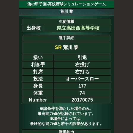
俺の甲子園-高校野球シミュレーションゲーム
荒川 黎
生徒情報
出身校
県立高田西高等学校
選手詳細
SR
荒川 黎
扱い
引退
利き手
右投げ
打席
右打ち
投法
オーバースロー
身長
177
体重
74
Number
20170075
※諸条件を満たした場合のみ、
最高能力値が記録されています。
※場合によっては、
最終的な能力値と若干の誤差があります。
野手能力