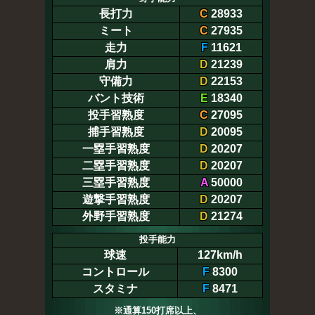
長打力
C
28933
ミート
C
27935
走力
F
11621
肩力
D
21239
守備力
D
22153
バント技術
E
18340
投手習熟度
C
27095
捕手習熟度
D
20095
一塁手習熟度
D
20207
二塁手習熟度
D
20207
三塁手習熟度
A
50000
遊撃手習熟度
D
20207
外野手習熟度
D
21274
投手能力
球速
127km/h
コントロール
F
8300
スタミナ
F
8471
※通算150打席以上、