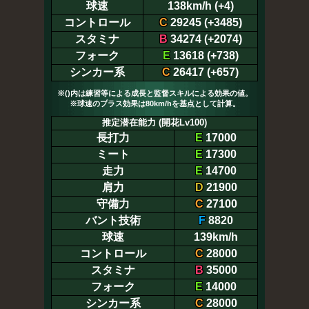
球速
138km/h (+4)
コントロール
C
29245 (+3485)
スタミナ
B
34274 (+2074)
フォーク
E
13618 (+738)
シンカー系
C
26417 (+657)
※()内は練習等による成長と監督スキルによる効果の値。
※球速のプラス効果は80km/hを基点として計算。
推定潜在能力 (開花Lv100)
長打力
E
17000
ミート
E
17300
走力
E
14700
肩力
D
21900
守備力
C
27100
バント技術
F
8820
球速
139km/h
コントロール
C
28000
スタミナ
B
35000
フォーク
E
14000
シンカー系
C
28000