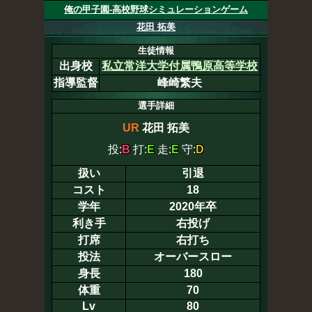
俺の甲子園-高校野球シミュレーションゲーム
花田 拓美
生徒情報
出身校
私立常洋大学付属鴨原高等学校
指導監督
峰崎繁夫
選手詳細
UR
花田 拓美
投:
B
打:
E
走:
E
守:
D
扱い
引退
コスト
18
学年
2020年卒
利き手
右投げ
打席
右打ち
投法
オーバースロー
身長
180
体重
70
Lv
80