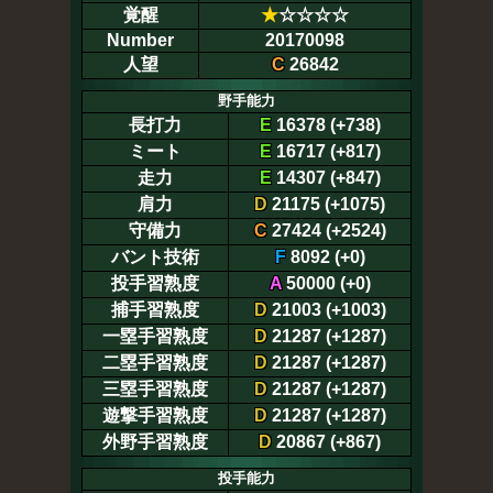
覚醒
★
☆☆☆☆
Number
20170098
人望
C
26842
野手能力
長打力
E
16378 (+738)
ミート
E
16717 (+817)
走力
E
14307 (+847)
肩力
D
21175 (+1075)
守備力
C
27424 (+2524)
バント技術
F
8092 (+0)
投手習熟度
A
50000 (+0)
捕手習熟度
D
21003 (+1003)
一塁手習熟度
D
21287 (+1287)
二塁手習熟度
D
21287 (+1287)
三塁手習熟度
D
21287 (+1287)
遊撃手習熟度
D
21287 (+1287)
外野手習熟度
D
20867 (+867)
投手能力