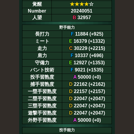
覚醒
★
★
★
★
☆
Number
20240051
人望
B
32957
野手能力
長打力
F
11884 (+925)
ミート
E
16379 (+1332)
走力
C
30229 (+2215)
肩力
F
10337 (+696)
守備力
E
12927 (+1353)
バント技術
F
9021 (+1535)
投手習熟度
A
50000 (+0)
捕手習熟度
D
22162 (+2162)
一塁手習熟度
D
22157 (+2157)
二塁手習熟度
D
22047 (+2047)
三塁手習熟度
D
22047 (+2047)
遊撃手習熟度
D
22047 (+2047)
外野手習熟度
A
50000 (+0)
投手能力