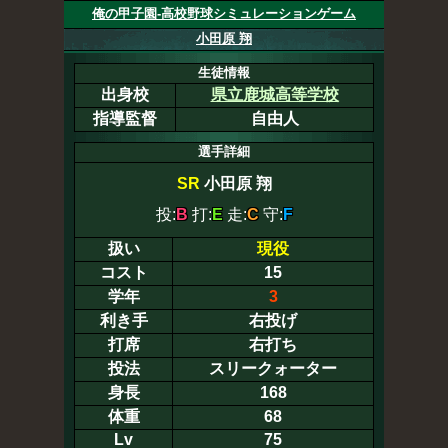
俺の甲子園-高校野球シミュレーションゲーム
小田原 翔
生徒情報
出身校
県立鹿城高等学校
指導監督
自由人
選手詳細
SR
小田原 翔
投:
B
打:
E
走:
C
守:
F
扱い
現役
コスト
15
学年
3
利き手
右投げ
打席
右打ち
投法
スリークォーター
身長
168
体重
68
Lv
75