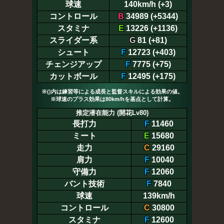
球速
140km/h (+3)
コントロール
B
34989 (+5344)
スタミナ
E
13226 (+1136)
スライダー系
G
81 (+81)
シュート
F
12723 (+403)
チェンジアップ
F
7775 (+75)
カットボール
F
12495 (+175)
※()内は練習等による成長と監督スキルによる効果の値。
※球速のプラス効果は80km/hを基点として計算。
推定潜在能力 (開花Lv80)
長打力
F
11460
ミート
E
15680
走力
C
29160
肩力
F
10040
守備力
F
12060
バント技術
F
7840
球速
139km/h
コントロール
C
30800
スタミナ
F
12600