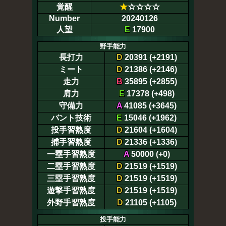
覚醒
★
☆☆☆☆
Number
20240126
人望
E
17900
野手能力
長打力
D
20391 (+2191)
ミート
D
21386 (+2146)
走力
B
35895 (+2855)
肩力
E
17378 (+498)
守備力
A
41085 (+3645)
バント技術
E
15046 (+1962)
投手習熟度
D
21604 (+1604)
捕手習熟度
D
21336 (+1336)
一塁手習熟度
A
50000 (+0)
二塁手習熟度
D
21519 (+1519)
三塁手習熟度
D
21519 (+1519)
遊撃手習熟度
D
21519 (+1519)
外野手習熟度
D
21105 (+1105)
投手能力