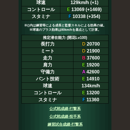
球速
129km/h (+1)
コントロール
E
13069 (+1469)
スタミナ
F
10338 (+354)
※()内は練習等による成長と監督スキルによる効果の値。
※球速のプラス効果は80km/hを基点として計算。
推定潜在能力 (開花Lv100)
長打力
D
20700
ミート
D
21900
走力
B
37600
肩力
E
19200
守備力
A
42600
バント技術
E
14910
球速
134km/h
コントロール
E
13200
スタミナ
F
11360
公式戦成績-打撃系
公式戦成績-投手系
練習試合成績-打撃系