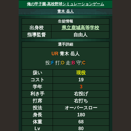
俺の甲子園-高校野球シミュレーションゲーム
青木 岳人
生徒情報
出身校
県立鹿城高等学校
指導監督
自由人
選手詳細
UR
青木 岳人
投:
F
打:
D
走:
B
守:
C
扱い
現役
コスト
19
学年
3
利き手
右投げ
打席
右打ち
投法
オーバースロー
身長
180
体重
68
Lv
80