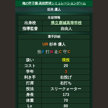
俺の甲子園-高校野球シミュレーションゲーム
杉本 優人
生徒情報
出身校
県立鹿城高等学校
指導監督
自由人
選手詳細
UR
杉本 優人
投:
F
打:
B
走:
C
守:
C
扱い
現役
コスト
20
学年
3
利き手
右投げ
打席
右打ち
投法
スリークォーター
身長
173
体重
70
Lv
80