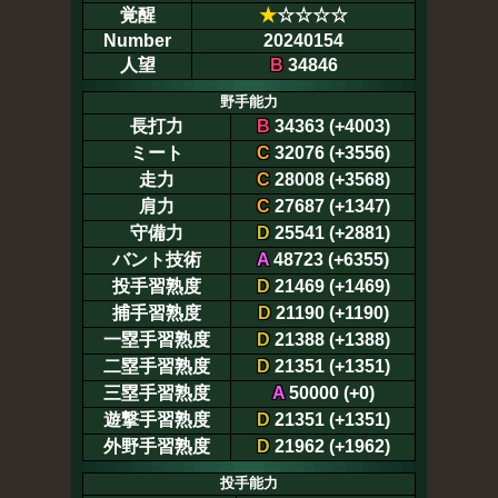
覚醒
★
☆☆☆☆
Number
20240154
人望
B
34846
野手能力
長打力
B
34363 (+4003)
ミート
C
32076 (+3556)
走力
C
28008 (+3568)
肩力
C
27687 (+1347)
守備力
D
25541 (+2881)
バント技術
A
48723 (+6355)
投手習熟度
D
21469 (+1469)
捕手習熟度
D
21190 (+1190)
一塁手習熟度
D
21388 (+1388)
二塁手習熟度
D
21351 (+1351)
三塁手習熟度
A
50000 (+0)
遊撃手習熟度
D
21351 (+1351)
外野手習熟度
D
21962 (+1962)
投手能力