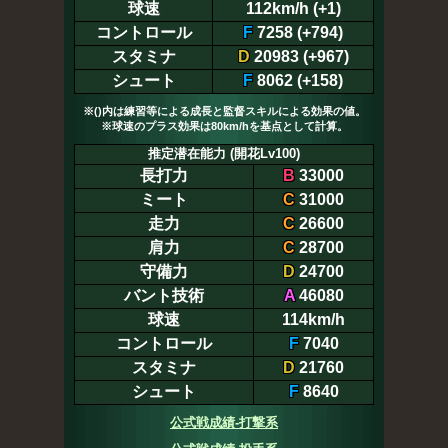
球速
112km/h (+1)
コントロール
F
7258 (+794)
スタミナ
D
20983 (+967)
シュート
F
8062 (+158)
※()内は練習等による成長と監督スキルによる効果の値。
※球速のプラス効果は80km/hを基点として計算。
推定潜在能力 (開花Lv100)
長打力
B
33000
ミート
C
31000
走力
C
26600
肩力
C
28700
守備力
D
24700
バント技術
A
46080
球速
114km/h
コントロール
F
7040
スタミナ
D
21760
シュート
F
8640
公式戦成績-打撃系