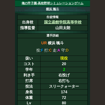
俺の甲子園-高校野球シミュレーションゲーム
横浜 颯斗
生徒情報
出身校
国立函館学院高等学校
指導監督
山田太朗
選手詳細
UR
横浜 颯斗
投:
F
打:
C
走:
A
守:
D
扱い
現役
コスト
20
学年
2
利き手
右投げ
打席
右打ち
投法
スリークォーター
身長
174
体重
72
Lv
80