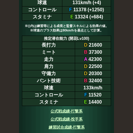
球速
131km/h (+4)
コントロール
F
11378 (+1250)
スタミナ
E
13324 (+684)
※()内は練習等による成長と監督スキルによる効果の値。
※球速のプラス効果は80km/hを基点として計算。
推定潜在能力 (開花Lv100)
長打力
D
21600
ミート
B
37300
走力
A
42300
肩力
D
22500
守備力
D
20300
バント技術
B
32400
球速
133km/h
コントロール
F
11520
スタミナ
E
14400
公式戦成績-打撃系
公式戦成績-投手系
練習試合成績-打撃系