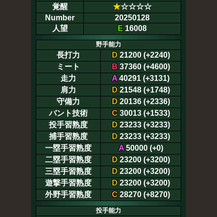
覚醒
★
☆☆☆☆
Number
20250128
人望
E
16008
野手能力
長打力
D
21200 (+2240)
ミート
B
37360 (+4600)
走力
A
40291 (+3131)
肩力
D
21548 (+1748)
守備力
D
20136 (+2336)
バント技術
C
30013 (+1533)
投手習熟度
D
23233 (+3233)
捕手習熟度
D
23233 (+3233)
一塁手習熟度
A
50000 (+0)
二塁手習熟度
D
23200 (+3200)
三塁手習熟度
D
23200 (+3200)
遊撃手習熟度
D
23200 (+3200)
外野手習熟度
C
28270 (+8270)
投手能力