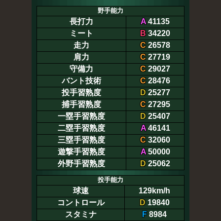
野手能力
長打力
A
41135
ミート
B
34220
走力
C
26578
肩力
C
27719
守備力
C
29027
バント技術
C
28476
投手習熟度
D
25277
捕手習熟度
C
27295
一塁手習熟度
D
25407
二塁手習熟度
A
46141
三塁手習熟度
C
32060
遊撃手習熟度
A
50000
外野手習熟度
D
25062
投手能力
球速
129km/h
コントロール
D
19840
スタミナ
F
8984