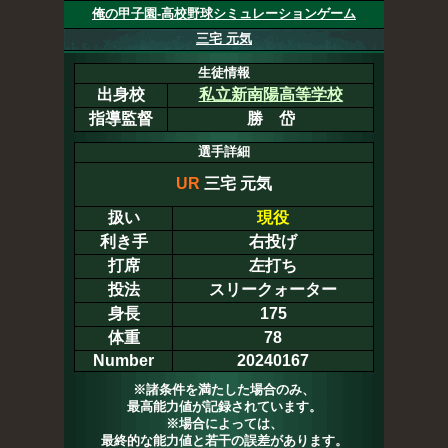
俺の甲子園-高校野球シミュレーションゲーム
三宅 元気
生徒情報
出身校
私立新南陽高等学校
指導監督
勝 岱
選手詳細
UR
三宅 元気
扱い
現役
利き手
右投げ
打席
左打ち
投法
スリークォーター
身長
175
体重
78
Number
20240167
※諸条件を満たした場合のみ、
最高能力値が記録されています。
※場合によっては、
最終的な能力値と若干の誤差があります。