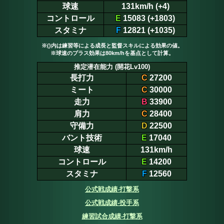
球速
131km/h (+4)
コントロール
E
15083 (+1803)
スタミナ
F
12821 (+1035)
※()内は練習等による成長と監督スキルによる効果の値。
※球速のプラス効果は80km/hを基点として計算。
推定潜在能力 (開花Lv100)
長打力
C
27200
ミート
C
30000
走力
B
33900
肩力
C
28400
守備力
D
22500
バント技術
E
17040
球速
131km/h
コントロール
E
14200
スタミナ
F
12560
公式戦成績-打撃系
公式戦成績-投手系
練習試合成績-打撃系