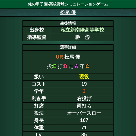
俺の甲子園-高校野球シミュレーションゲーム
松尾 優
生徒情報
出身校
私立新南陽高等学校
指導監督
勝 岱
選手詳細
UR
松尾 優
投:
E
打:
B
走:
A
守:
C
扱い
現役
コスト
19
学年
3
利き手
右投げ
打席
両打ち
投法
オーバースロー
身長
167
体重
71
Lv
85