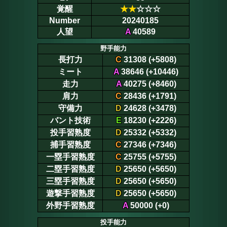
覚醒
★
★
☆☆☆
Number
20240185
人望
A
40589
野手能力
長打力
C
31308 (+5808)
ミート
A
38646 (+10446)
走力
A
40275 (+8460)
肩力
C
28436 (+1791)
守備力
D
24628 (+3478)
バント技術
E
18230 (+2226)
投手習熟度
D
25332 (+5332)
捕手習熟度
C
27346 (+7346)
一塁手習熟度
C
25755 (+5755)
二塁手習熟度
D
25650 (+5650)
三塁手習熟度
D
25650 (+5650)
遊撃手習熟度
D
25650 (+5650)
外野手習熟度
A
50000 (+0)
投手能力