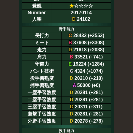
覚醒
★
☆☆☆☆
Number
20170114
人望
D
24102
野手能力
長打力
C
28432 (+2552)
ミート
B
37608 (+3308)
走力
D
21618 (+2038)
肩力
B
33521 (+741)
守備力
E
19224 (+1284)
バント技術
G
4324 (+1074)
投手習熟度
D
20210 (+210)
捕手習熟度
A
50000 (+0)
一塁手習熟度
D
20281 (+281)
二塁手習熟度
D
20281 (+281)
三塁手習熟度
D
20311 (+311)
遊撃手習熟度
D
20281 (+281)
外野手習熟度
D
20278 (+278)
投手能力