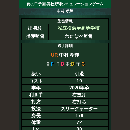
俺の甲子園-高校野球シミュレーションゲーム
中村 孝輝
生徒情報
私立横浜❤️高等学校
出身校
指導監督
わたなべ監督
選手詳細
UR
中村 孝輝
投:
F
打:
B
走:
D
守:
C
扱い
引退
コスト
19
学年
2020年卒
利き手
右投げ
打席
右打ち
投法
スリークォーター
身長
179
体重
72
Lv
80