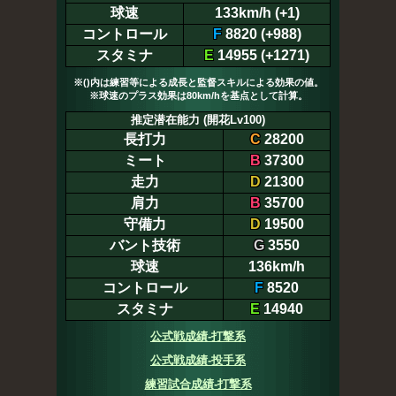
球速
133km/h (+1)
コントロール
F
8820 (+988)
スタミナ
E
14955 (+1271)
※()内は練習等による成長と監督スキルによる効果の値。
※球速のプラス効果は80km/hを基点として計算。
推定潜在能力 (開花Lv100)
長打力
C
28200
ミート
B
37300
走力
D
21300
肩力
B
35700
守備力
D
19500
バント技術
G
3550
球速
136km/h
コントロール
F
8520
スタミナ
E
14940
公式戦成績-打撃系
公式戦成績-投手系
練習試合成績-打撃系