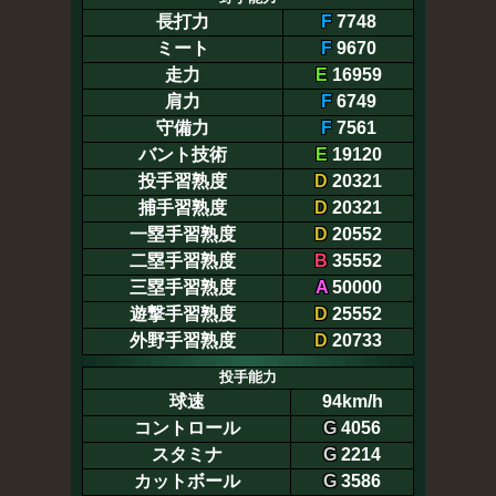
長打力
F
7748
ミート
F
9670
走力
E
16959
肩力
F
6749
守備力
F
7561
バント技術
E
19120
投手習熟度
D
20321
捕手習熟度
D
20321
一塁手習熟度
D
20552
二塁手習熟度
B
35552
三塁手習熟度
A
50000
遊撃手習熟度
D
25552
外野手習熟度
D
20733
投手能力
球速
94km/h
コントロール
G
4056
スタミナ
G
2214
カットボール
G
3586