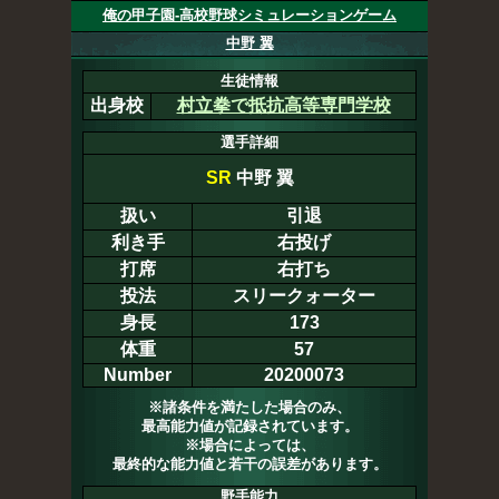
俺の甲子園-高校野球シミュレーションゲーム
中野 翼
生徒情報
出身校
村立拳で抵抗高等専門学校
選手詳細
SR
中野 翼
扱い
引退
利き手
右投げ
打席
右打ち
投法
スリークォーター
身長
173
体重
57
Number
20200073
※諸条件を満たした場合のみ、
最高能力値が記録されています。
※場合によっては、
最終的な能力値と若干の誤差があります。
野手能力