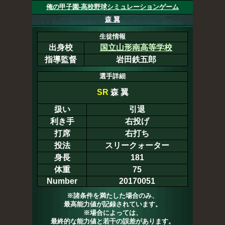
俺の甲子園-高校野球シミュレーションゲーム
森 翼
生徒情報
出身校
国立山形南高等学校
指導監督
岩田鉄五郎
選手詳細
SR
森 翼
扱い
引退
利き手
右投げ
打席
右打ち
投法
スリークォーター
身長
181
体重
75
Number
20170051
※諸条件を満たした場合のみ、
最高能力値が記録されています。
※場合によっては、
最終的な能力値と若干の誤差があります。