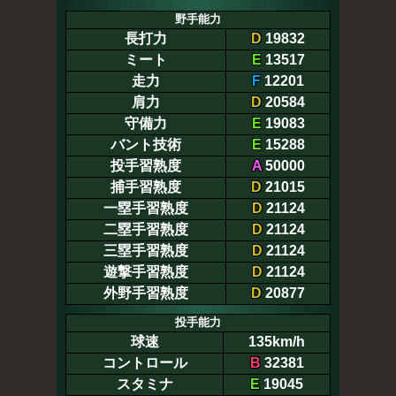
野手能力
長打力
D
19832
ミート
E
13517
走力
F
12201
肩力
D
20584
守備力
E
19083
バント技術
E
15288
投手習熟度
A
50000
捕手習熟度
D
21015
一塁手習熟度
D
21124
二塁手習熟度
D
21124
三塁手習熟度
D
21124
遊撃手習熟度
D
21124
外野手習熟度
D
20877
投手能力
球速
135km/h
コントロール
B
32381
スタミナ
E
19045