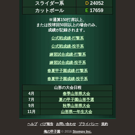
スライダー系
D
24052
カットボール
E
17659
※通算150打席以上、
または投球回50回以上の場合のみ、
成績が記録されます。
公式戦成績-打撃系
公式戦成績-投手系
練習試合成績-打撃系
練習試合成績-投手系
春夏甲子園成績-打撃系
春夏甲子園成績-投手系
山形の大会日程
4月
春季山形県大会
7月
夏の甲子園山形予選
9月
秋季山形県大会
11月
山形県一年生大会
ヘルプ
|
バグ報告
|
お問い合わせ
|
プライバシー
|
規約
俺の甲子園
© 2016
Stompy Inc.