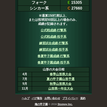
フォーク
E
15305
シンカー系
C
27660
※通算150打席以上、
または投球回50回以上の場合のみ、
成績が記録されます。
公式戦成績-打撃系
公式戦成績-投手系
練習試合成績-打撃系
練習試合成績-投手系
春夏甲子園成績-打撃系
春夏甲子園成績-投手系
山形の大会日程
4月
春季山形県大会
7月
夏の甲子園山形予選
9月
秋季山形県大会
11月
山形県一年生大会
ヘルプ
|
バグ報告
|
お問い合わせ
|
プライバシー
|
規約
俺の甲子園
© 2016
Stompy Inc.