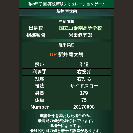
俺の甲子園-高校野球シミュレーションゲーム
新井 竜太朗
生徒情報
出身校
国立山形南高等学校
指導監督
岩田鉄五郎
選手詳細
UR
新井 竜太朗
扱い
引退
利き手
右投げ
打席
右打ち
投法
サイドスロー
身長
179
体重
75
Number
20170098
※諸条件を満たした場合のみ、
最高能力値が記録されています。
※場合によっては、
最終的な能力値と若干の誤差があります。