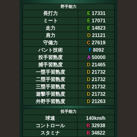
野手能力
長打力
E
17331
ミート
E
17071
走力
E
14823
肩力
D
21121
守備力
C
27619
バント技術
F
8092
投手習熟度
A
50000
捕手習熟度
D
21465
一塁手習熟度
D
21732
二塁手習熟度
D
21732
三塁手習熟度
D
21732
遊撃手習熟度
D
21732
外野手習熟度
D
21263
投手能力
球速
140km/h
コントロール
B
32938
スタミナ
B
34822