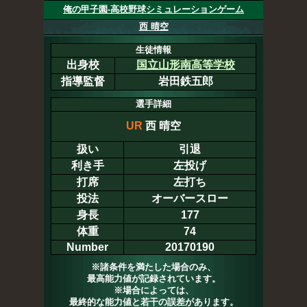
俺の甲子園-高校野球シミュレーションゲーム
西 晴空
生徒情報
出身校
国立山形南高等学校
指導監督
岩田鉄五郎
選手詳細
UR
西 晴空
扱い
引退
利き手
左投げ
打席
左打ち
投法
オーバースロー
身長
177
体重
74
Number
20170190
※諸条件を満たした場合のみ、
最高能力値が記録されています。
※場合によっては、
最終的な能力値と若干の誤差があります。