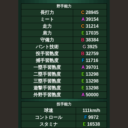
野手能力
長打力
C
28945
ミート
A
39154
走力
C
31214
肩力
E
17035
守備力
B
38384
バント技術
G
3925
投手習熟度
B
32759
捕手習熟度
F
11716
一塁手習熟度
A
39701
二塁手習熟度
E
13298
三塁手習熟度
E
13298
遊撃手習熟度
E
13298
外野手習熟度
A
50000
投手能力
球速
111km/h
コントロール
F
9972
スタミナ
E
16538